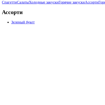
Спагетти
Салаты
Холодные закуски
Горячие закуски
Ассорти
Гор
Ассорти
Зеленый букет