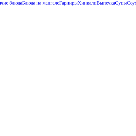
ячие блюда
Блюда на мангале
Гарниры
Хинкали
Выпечка
Супы
Соу