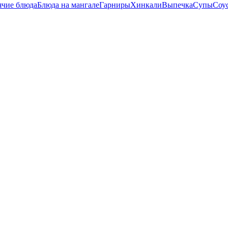
ячие блюда
Блюда на мангале
Гарниры
Хинкали
Выпечка
Супы
Соу