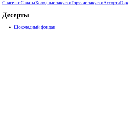
Спагетти
Салаты
Холодные закуски
Горячие закуски
Ассорти
Гор
Десерты
Шоколадный фондан