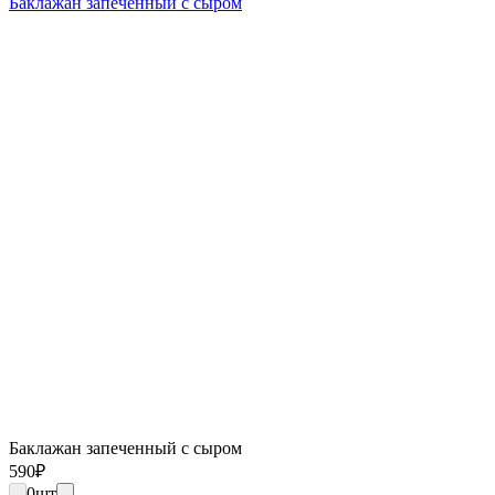
Баклажан запеченный с сыром
Баклажан запеченный с сыром
590
₽
0
шт