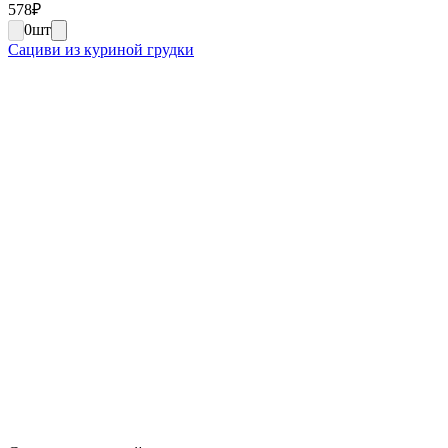
578
₽
0
шт
Сациви из куриной грудки