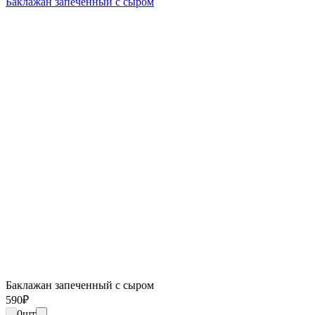
Баклажан запеченный с сыром
Баклажан запеченный с сыром
590
₽
0
шт