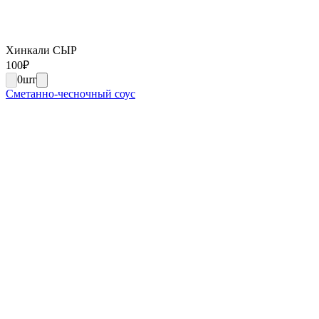
Хинкали СЫР
100
₽
0
шт
Сметанно-чесночный соус