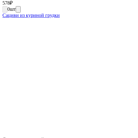
578
₽
0
шт
Сациви из куриной грудки