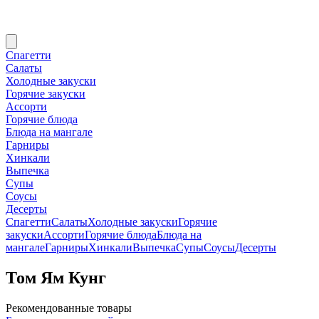
Спагетти
Салаты
Холодные закуски
Горячие закуски
Ассорти
Горячие блюда
Блюда на мангале
Гарниры
Хинкали
Выпечка
Супы
Соусы
Десерты
Спагетти
Салаты
Холодные закуски
Горячие
закуски
Ассорти
Горячие блюда
Блюда на
мангале
Гарниры
Хинкали
Выпечка
Супы
Соусы
Десерты
Том Ям Кунг
Рекомендованные товары